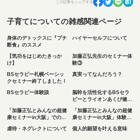
この記事をシェアする
子育てについての雑感関連ページ
身体のデトックスに『プチ
ハイヤーセルフについて
断食』のススメ
【気功をはじめたきっか
加藤正弘先生のセミナー体
け】
験③
BSセラピー札幌ベーシッ
真実ってなんだろう？
クセミナー終了しました！
BSセラピー体験談
脳幹を活性化するBSセラ
ピーとライオンあくび健康
法
「加藤正弘とみんなの超健
「加藤正弘とみんなの超健
康セミナーin大阪」での不
康セミナーin大阪」体験レ
思議体験
ポート
虐待・ネグレクトについて
個人的願望を叶える意味