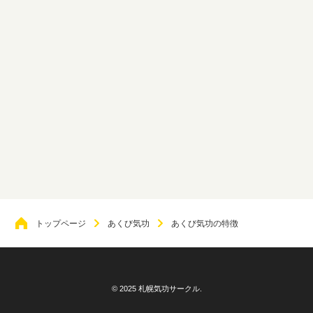
トップページ
あくび気功
あくび気功の特徴
© 2025 札幌気功サークル.